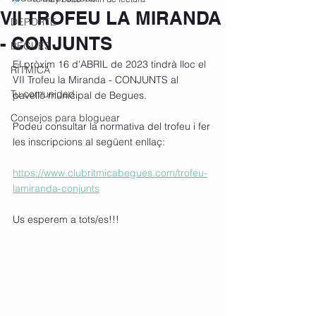
VII TROFEU LA MIRANDA
DEPORTE
- CONJUNTS
BEGUES
El pròxim 16 d'ABRIL de 2023 tindrà lloc el 
RÍTMICA
VII Trofeu la Miranda - CONJUNTS al 
Tu comunidad
pavelló municipal de Begues.
Consejos para bloguear
Podeu consultar la normativa del trofeu i fer 
les inscripcions al següent enllaç:
https://www.clubritmicabegues.com/trofeu-
lamiranda-conjunts
Us esperem a tots/es!!!