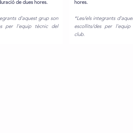
uració de dues hores.
hores.
tegrants d'aquest grup son
*Les/els integrants d'aque
des per l'equip tècnic del
escollits/des per l'equip
club.