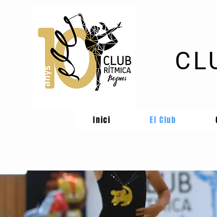
CL
Inici
El Club