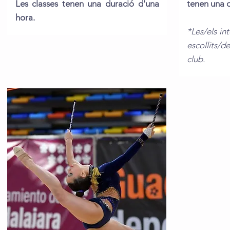
Les classes tenen una duració d'una
tenen una d
hora.
*Les/els in
escollits/
club.