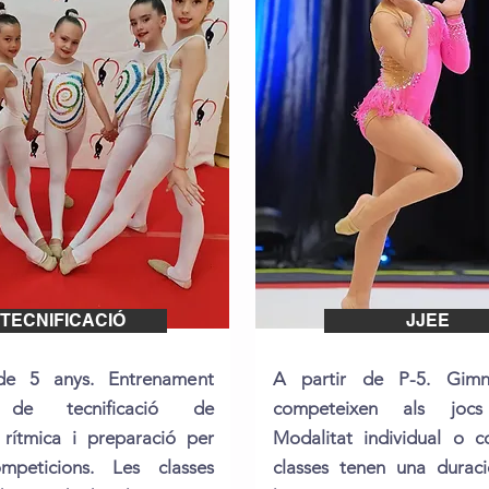
TECNIFICACIÓ
JJEE
de 5 anys. Entrenament
A partir de P-5. Gimn
c de tecnificació de
competeixen als jocs 
 rítmica i preparació per
Modalitat individual o c
ompeticions. Les classes
classes tenen una durac