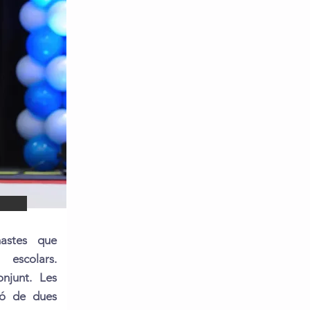
astes que
escolars.
onjunt. Les
ió de dues