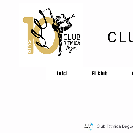
CL
Inici
El Club
Club Ritmica Begu