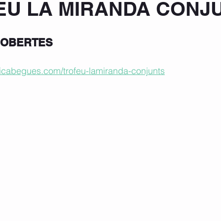
FEU LA MIRANDA CONJ
 OBERTES
micabegues.com/trofeu-lamiranda-conjunts