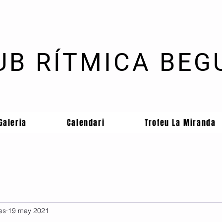
UB RÍTMICA BEG
Galeria
Calendari
Trofeu La Miranda
es
19 may 2021