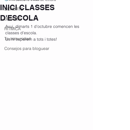
INICI CLASSES
DEPORTE
D'ESCOLA
BEGUES
Avui, dimarts 1 d'octubre comencen les 
RÍTMICA
classes d'escola.
Tu comunidad
Us hi esperem a tots i totes! 
Consejos para bloguear