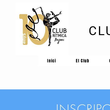
CL
Inici
El Club
INSCRIP