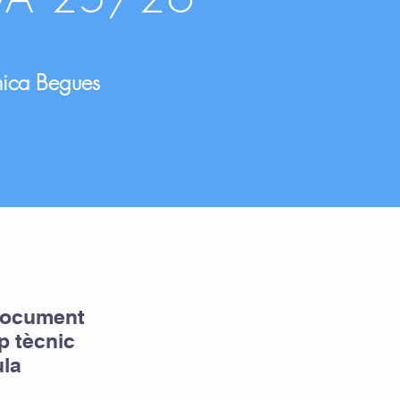
tmica Begues
 document
p tècnic
ula