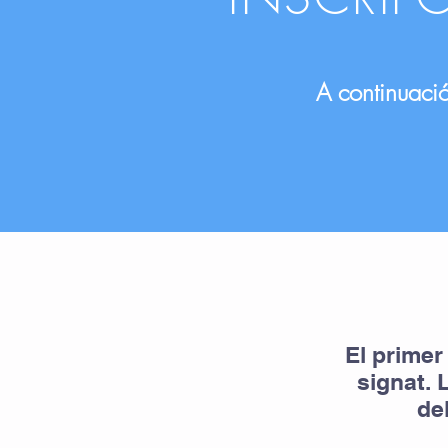
A continuació
El primer
signat. 
de