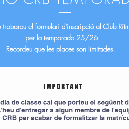
 trobareu el formulari d'inscripció al Club Rí
per la temporada 25/26
Recordeu que les places son limitades.
IMPORTANT
 dia de classe cal que porteu el següent
L'heu d'entregar a algun membre de l'equi
l CRB per acabar de formalitzar la matríc