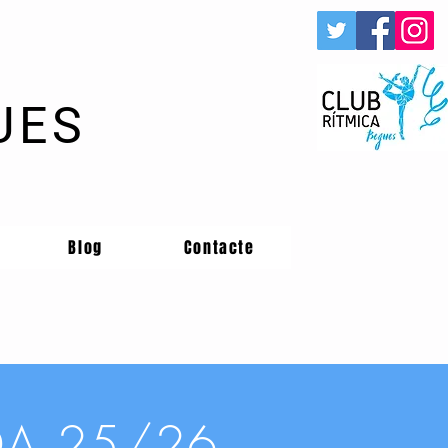
UES
Blog
Contacte
DA 25/26