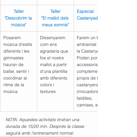
Taller
Taller
Especial 
"Descobrim la 
"El mallot dels 
Castanyada
música"
meus somnis"
Posarem 
Dissenyarem 
Farem un ball 
música d'estils 
com ens 
ambientat en 
diferents i les 
agradaria que 
la Castanyera. 
gimnastes 
fos el nostre 
Poden portar 
hauran de 
mallot a partir 
accessoris i 
ballar, sentir i 
d'una plantilla 
complements 
coordinar al 
amb diferents 
propis de la 
ritme de la 
colors i 
castanyera 
música.
textures
(mocadors, 
faldilles, 
camises, etc.)
NOTA: Aquestes activitats tindran una 
durada de 15/20 min. Després la classe 
seguirà amb l'entrenament normal.  